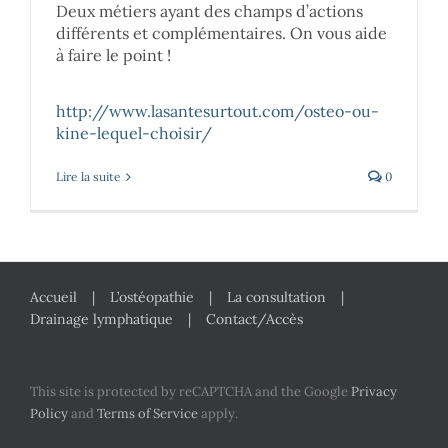
Deux métiers ayant des champs d’actions
différents et complémentaires. On vous aide
à faire le point !
http://www.lasantesurtout.com/osteo-ou-
kine-lequel-choisir/
Lire la suite
0
Accueil
L’ostéopathie
La consultation
Drainage lymphatique
Contact/Accès
This site is protected by reCAPTCHA and the Google
Privacy
Policy
and
Terms of Service
apply.