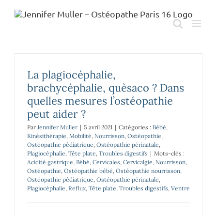
Passer
au
contenu
La plagiocéphalie,
brachycéphalie, quèsaco ? Dans
quelles mesures l’ostéopathie
peut aider ?
Par
Jennifer Muller
|
5 avril 2021
|
Catégories :
Bébé
,
Kinésithérapie
,
Mobilité
,
Nourrisson
,
Ostéopathie
,
Ostéopathie pédiatrique
,
Ostéopathie périnatale
,
Plagiocéphalie
,
Tête plate
,
Troubles digestifs
|
Mots-clés :
Acidité gastrique
,
Bébé
,
Cervicales
,
Cervicalgie
,
Nourrisson
,
Ostéopathie
,
Ostéopathie bébé
,
Ostéopathie nourrisson
,
Ostéopathie pédiatrique
,
Ostéopathie périnatale
,
Plagiocéphalie
,
Reflux
,
Tête plate
,
Troubles digestifs
,
Ventre